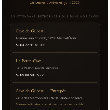
Lancement prévu en juin 2026.
EN ATTENDANT, RETROUVEZ-NOUS DANS NOS CAVES
Cave de Gilbert
Avenue Jean Colomb, 69280 Marcy-l’Étoile
📞
04 22 91 41 09
La Petite Cave
3 rue Peillon, 69210 L’Arbresle
📞
09 60 50 15 72
Cave de Gilbert — Entrepôt
2 rue des Marronniers, 69280 Sainte-Consorce
Adresse de livraison · retrait de commandes possible