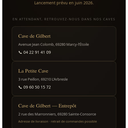
Lancement prévu en juin 2026.
EN ATTENDANT, RETROUVEZ-NOUS DANS NOS CAVES
Cave de Gilbert
Avenue Jean Colomb, 69280 Marcy-l’Étoile
📞
04 22 91 41 09
La Petite Cave
3 rue Peillon, 69210 L’Arbresle
📞
09 60 50 15 72
Cave de Gilbert — Entrepôt
2 rue des Marronniers, 69280 Sainte-Consorce
Adresse de livraison · retrait de commandes possible