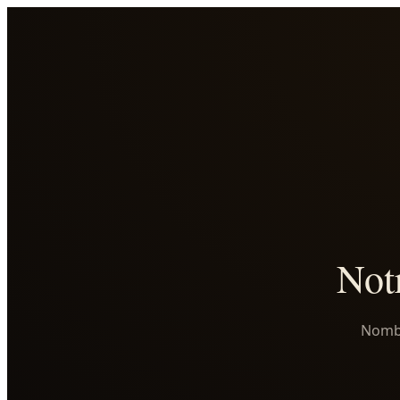
Notr
Nombr