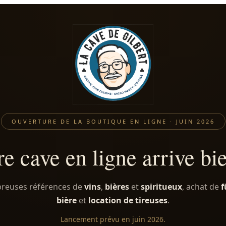
OUVERTURE DE LA BOUTIQUE EN LIGNE · JUIN 2026
e cave en ligne arrive bi
euses références de
vins
,
bières
et
spiritueux
, achat de
f
bière
et
location de tireuses
.
Lancement prévu en juin 2026.