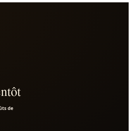
entôt
ûts de