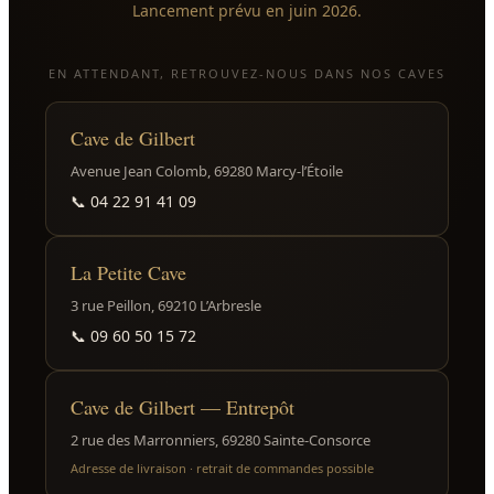
Lancement prévu en juin 2026.
EN ATTENDANT, RETROUVEZ-NOUS DANS NOS CAVES
Cave de Gilbert
Avenue Jean Colomb, 69280 Marcy-l’Étoile
📞
04 22 91 41 09
La Petite Cave
3 rue Peillon, 69210 L’Arbresle
📞
09 60 50 15 72
Cave de Gilbert — Entrepôt
2 rue des Marronniers, 69280 Sainte-Consorce
Adresse de livraison · retrait de commandes possible