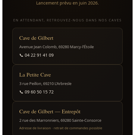
Lancement prévu en juin 2026.
EN ATTENDANT, RETROUVEZ-NOUS DANS NOS CAVES
Cave de Gilbert
Avenue Jean Colomb, 69280 Marcy-l’Étoile
📞
04 22 91 41 09
La Petite Cave
3 rue Peillon, 69210 L’Arbresle
📞
09 60 50 15 72
Cave de Gilbert — Entrepôt
2 rue des Marronniers, 69280 Sainte-Consorce
Adresse de livraison · retrait de commandes possible