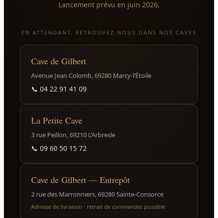
Lancement prévu en juin 2026.
EN ATTENDANT, RETROUVEZ-NOUS DANS NOS CAVES
Cave de Gilbert
Avenue Jean Colomb, 69280 Marcy-l’Étoile
📞
04 22 91 41 09
La Petite Cave
3 rue Peillon, 69210 L’Arbresle
📞
09 60 50 15 72
Cave de Gilbert — Entrepôt
2 rue des Marronniers, 69280 Sainte-Consorce
Adresse de livraison · retrait de commandes possible