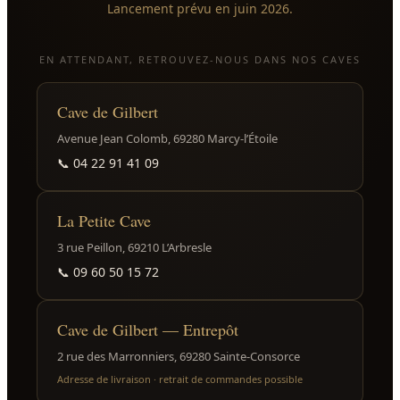
Lancement prévu en juin 2026.
EN ATTENDANT, RETROUVEZ-NOUS DANS NOS CAVES
Cave de Gilbert
Avenue Jean Colomb, 69280 Marcy-l’Étoile
📞
04 22 91 41 09
La Petite Cave
3 rue Peillon, 69210 L’Arbresle
📞
09 60 50 15 72
Cave de Gilbert — Entrepôt
2 rue des Marronniers, 69280 Sainte-Consorce
Adresse de livraison · retrait de commandes possible