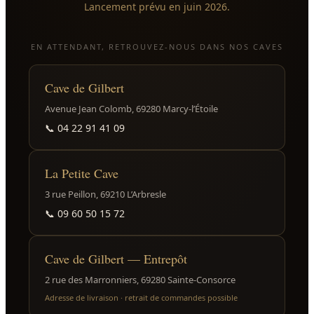
Lancement prévu en juin 2026.
EN ATTENDANT, RETROUVEZ-NOUS DANS NOS CAVES
Cave de Gilbert
Avenue Jean Colomb, 69280 Marcy-l’Étoile
📞
04 22 91 41 09
La Petite Cave
3 rue Peillon, 69210 L’Arbresle
📞
09 60 50 15 72
Cave de Gilbert — Entrepôt
2 rue des Marronniers, 69280 Sainte-Consorce
Adresse de livraison · retrait de commandes possible